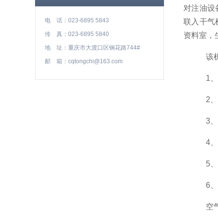
对注油设
电 话：023-6895 5843
联入干气
传 真：023-6895 5840
资料室，
地 址：重庆市大渡口区钢花路744#
该机主
邮 箱：cqtongchi@163.com
1、反
2、加
3、催
4、冷
5、温
6、尾
空气