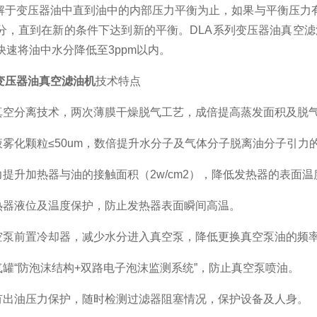
于变压器油中直到油中的内部压力平衡为止，如果与平衡压力
分，直到在新的条件下达到新的平衡。DLA系列变压器油真空滤油
快速将油中水分降低至3ppm以内。
变压器油真空滤油机
技术特点
真空分离技术，两次薄膜干燥脱气工艺，成倍提高蒸发面积及脱
液雾化颗粒≤50um，数倍提升水分子及气体分子脱离油分子引力
力提升加热器与油的接触面积（2w/cm2），降低发热器的表面
热器液位及温度保护，防止发热器表面瞬间高温。
空泵前置冷却器，减少水分进入真空泵，降低更换真空泵油的频
气罐“防泡沫结构+双路电子泡沫监测系统”，防止真空泵喷油。
有出油压力保护，随时检测过滤器阻塞情况，保护设备及人身。