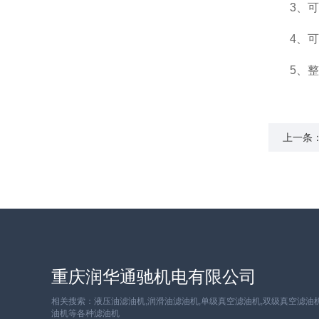
3、可
4、可
5、整
上一条
重庆润华通驰机电有限公司
相关搜索：液压油滤油机,润滑油滤油机,单级真空滤油机,双级真空滤油机
油机等各种滤油机