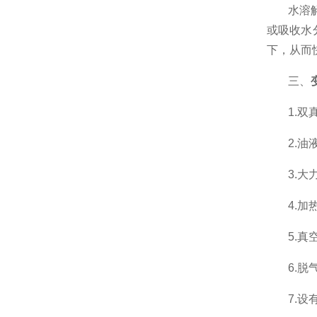
水溶解
或吸收水
下，从而
三、
1.双
2.油
3.大
4.加
5.真
6.脱
7.设