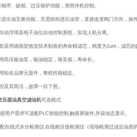
有相序、缺相、过压保护功能，突然停机控制。
有进出油互换功能，无需拆卸进出油管，直接改变阀门方向，操
全自动浮球及电子油位自动控制系统，实现人机分离。
机采用德国贺德克技术制造的寿命精滤芯，精度为1um，滤芯的β≥1
使用高压输油泵，输油稳定，噪音低，寿命长。
选用知名品牌元器件，整机性能稳定。
操控及其简洁，故障一目了然。
变压器油真空滤油机
可选模式
据用户需求可选配PLC智能控制,触摸屏操作,并设动态显示。
配在线式水分检测仪,在线耐压值检测仪（现场检测过滤后油质的