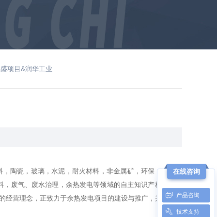
盛项目&润华工业
料，陶瓷，玻璃，水泥，耐火材料，非金属矿，环保，电气自
在线咨询
料，废气、废水治理，余热发电等领域的自主知识产权和核心
产品咨询
est”的经营理念，正致力于余热发电项目的建设与推广，并已被推
技术支持