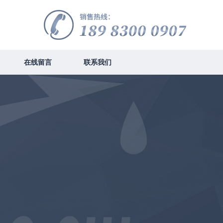
在线留言
联系我们