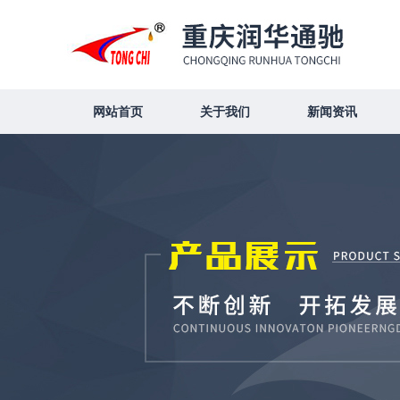
网站首页
关于我们
新闻资讯