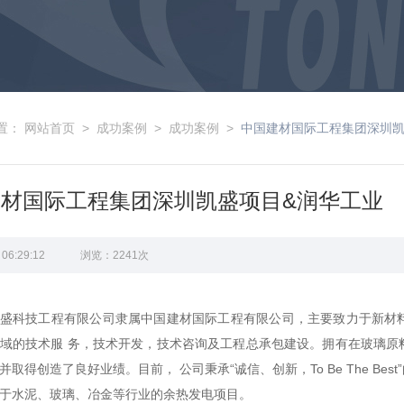
置：
网站首页
>
成功案例
>
成功案例
>
中国建材国际工程集团深圳凯
材国际工程集团深圳凯盛项目&润华工业
16 06:29:12 浏览：2241次
盛科技工程有限公司隶属中国建材国际工程有限公司，主要致力于新材
域的技术服 务，技术开发，技术咨询及工程总承包建设。拥有在玻璃原
并取得创造了良好业绩。目前， 公司秉承“诚信、创新，To Be The B
于水泥、玻璃、冶金等行业的余热发电项目。