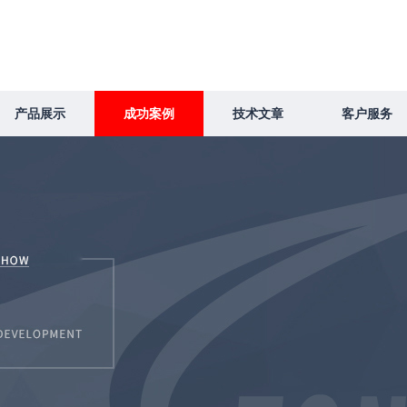
产品展示
成功案例
技术文章
客户服务