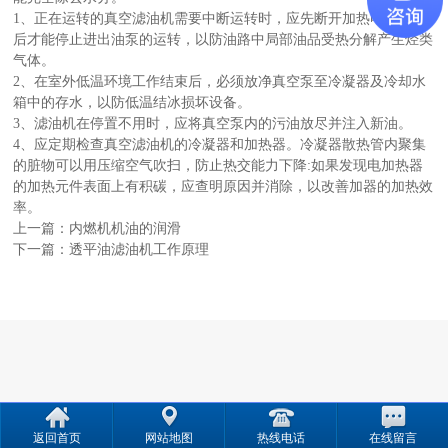
1、正在运转的真空滤油机需要中断运转时，应先断开加热电源5min
后才能停止进出油泵的运转，以防油路中局部油品受热分解产生烃类
气体。
2、在室外低温环境工作结束后，必须放净真空泵至冷凝器及冷却水
箱中的存水，以防低温结冰损坏设备。
3、滤油机在停置不用时，应将真空泵内的污油放尽并注入新油。
4、应定期检查真空滤油机的冷凝器和加热器。冷凝器散热管内聚集
的脏物可以用压缩空气吹扫，防止热交能力下降:如果发现电加热器
的加热元件表面上有积碳，应查明原因并消除，以改善加器的加热效
率。
上一篇：
内燃机机油的润滑
下一篇：
透平油滤油机工作原理
返回首页
网站地图
热线电话
在线留言