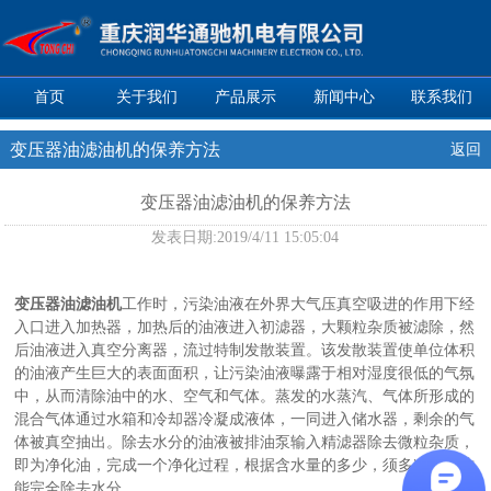
首页
关于我们
产品展示
新闻中心
联系我们
变压器油滤油机的保养方法
返回
变压器油滤油机的保养方法
发表日期:
2019/4/11 15:05:04
变压器油滤油机
工作时，污染油液在外界大气压真空吸进的作用下经
入口进入加热器，加热后的油液进入初滤器，大颗粒杂质被滤除，然
后油液进入真空分离器，流过特制发散装置。该发散装置使单位体积
的油液产生巨大的表面面积，让污染油液曝露于相对湿度很低的气氛
中，从而清除油中的水、空气和气体。蒸发的水蒸汽、气体所形成的
混合气体通过水箱和冷却器冷凝成液体，一同进入储水器，剩余的气
体被真空抽出。除去水分的油液被排油泵输入精滤器除去微粒杂质，
即为净化油，完成一个净化过程，根据含水量的多少，须多次循环才
能完全除去水分。