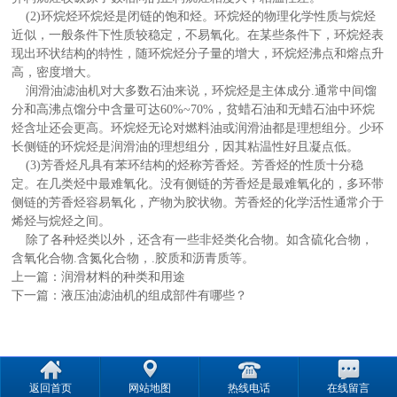
(2)环烷烃环烷烃是闭链的饱和烃。环烷烃的物理化学性质与烷烃
近似，一般条件下性质较稳定，不易氧化。在某些条件下，环烷烃表
现出环状结构的特性，随环烷烃分子量的增大，环烷烃沸点和熔点升
高，密度增大。
润滑油滤油机对大多数石油来说，环烷烃是主体成分.通常中间馏
分和高沸点馏分中含量可达60%~70%，贫蜡石油和无蜡石油中环烷
烃含址还会更高。环烷烃无论对燃料油或润滑油都是理想组分。少环
长侧链的环烷烃是润滑油的理想组分，因其粘温性好且凝点低。
(3)芳香烃凡具有苯环结构的烃称芳香烃。芳香烃的性质十分稳
定。在几类烃中最难氧化。没有侧链的芳香烃是最难氧化的，多环带
侧链的芳香烃容易氧化，产物为胶状物。芳香烃的化学活性通常介于
烯烃与烷烃之间。
除了各种烃类以外，还含有一些非烃类化合物。如含硫化合物，
含氧化合物.含氮化合物，.胶质和沥青质等。
上一篇：
润滑材料的种类和用途
下一篇：
液压油滤油机的组成部件有哪些？
返回首页
网站地图
热线电话
在线留言