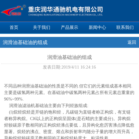
首页
关于我们
产品展示
新闻中心
联系我们
润滑油基础油的组成
返回
润滑油基础油的组成
发表日期:
2019/4/11 16:24:16
不同品种润滑油基础油的性质是不同的.但它们的元素组成基本相同.
主要是碳氢两种元素。在基础油中碳氢两种元素占所有元素总重童的
96%~99%.
润滑油滤油机
基础油主要由下列烃族组成:
(l)烷烃烷烃是开链的饱和烃，凡碳链为直链者称正构烷，有支链
者称异构烷。Cl6以上的正构烷呈固体(是石蜡的主要成分)。异构烷
烃较碳原子数相同的正构烷烃沸点要低，且异构化愈厉害沸点降低愈
显著。烷烃的沸点、密度、熔点和折射率均随分子量的增大而升高，
异构烷烃较碳原子数相同的正构烷烃粘度大，粘温性差。