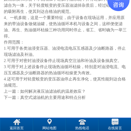
滤合为一体，关于轻度蜕变的变压器油滤掉杂质后，经过硅胶净油器
的吸附再生，使其到达合格油的规范。
4、一机多能，这是一个重要特征，由于设备在现场运用，并应用原
来的带油设备做储油罐，使热油循环本机与设备之间，这样便使滤
油、再生、热油循环枯燥三种功用同时停止，省工、省时确为一举三
得。
作用范围：
1.可用于各类油浸变压器、油浸电流电压互感器及少油断路器，停止
现场滤油及补油。
2.可用于对密封油浸设备停止现场真空注油和补油及设备抽真空。
3.可用于对上述设备停止现场热油循环枯燥，特别是对油浸电流、电
压互感器及少油断路器的热油循环枯燥更为有效。
4.还可用于对轻度蜕变的变压器油停止再生净化，使其性能到达合格
油规范。
上一篇：
如何解决液压油滤油机的温差效应？
下一篇：
真空式滤油机的主要用途和特点分析
返回首页
网站地图
热线电话
在线留言