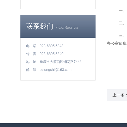
一、中秋
二、各部
联系我们
/ Contact Us
三、各
办公室值班
电 话：023-6895 5843
传 真：023-6895 5840
地 址：重庆市大渡口区钢花路744#
邮 箱：cqtongchi@163.com
上一条
广泛好