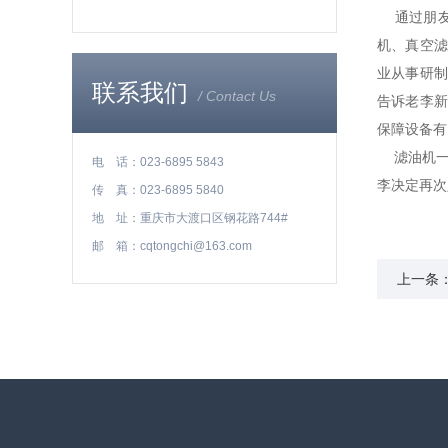
通过朋友
机、真空
业从事研
联系我们
/ Contact Us
告诉老李
保障设备有
滤油机一
电 话：023-6895 5843
李决定再次
传 真：023-6895 5840
地 址：重庆市大渡口区钢花路744#
邮 箱：cqtongchi@163.com
上一条