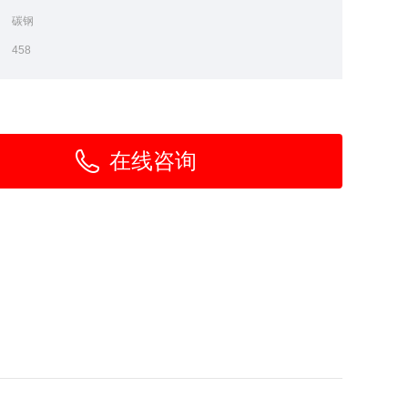
：
碳钢
：
458
在线咨询