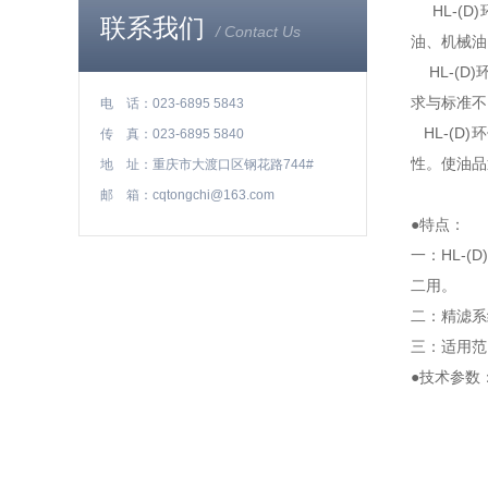
HL-(D
润滑油专用滤油机
联系我们
/ Contact Us
油、机械油
板框滤油机
HL-(D
求与标准不
电 话：023-6895 5843
HL-(D
传 真：023-6895 5840
绝缘油滤油机
性。使油品
地 址：重庆市大渡口区钢花路744#
邮 箱：cqtongchi@163.com
多功能滤油机
●特点：
一：HL-
变压器油滤油机
二用。
全自动滤油机
二：精滤系
高效滤油机
三：适用范
●技术参数
抗燃油滤油机
真空净油机