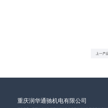
设备备品备件/耗材
全自动滤水器
我们的宗
上一产品
重庆润华通驰机电有限公司