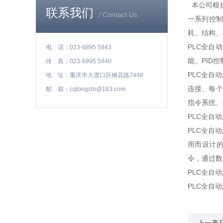
本公司根据
润滑油专用滤油机
联系我们
/ Contact Us
一系列控
板框滤油机
耗、结构、
PLC全自
电 话：023-6895 5843
能、PID
传 真：023-6895 5840
绝缘油滤油机
PLC全自
地 址：重庆市大渡口区钢花路744#
连接、每个
邮 箱：cqtongchi@163.com
多功能滤油机
指令系统、
PLC全自
变压器油滤油机
PLC全自
全自动滤油机
用而设计
高效滤油机
令，通过数
PLC全自
抗燃油滤油机
PLC全自
真空净油机