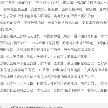
多年真空设备的生产、销售和售后经验，提出采用PLC的全自动滤油机
制，实现在较低温度下真空脱水、破乳化、去除机械杂质、絮状物、金属
外形以及油液过滤精度等方面问题，具有很好的应用市场和价值。
动滤油机的特点：固件升级功能、丰富的网络通讯功能、支持多种通讯协
控制功能等。
动滤油机通讯上的特点及优势：内置多种通讯协议、通讯端口可扩展、每
通讯端口相互独立，主/从站可任意搭配、通讯地址由外部设定、通讯的
组网灵活、各种模拟量扩展模块均可通讯、可作为远程IO模块等
动滤油机，主要用于降低人员操作，无人值守，提高工作效率。
动滤油机主要用于变压器油，润滑油，透平油，液压油的在线过滤，全部
的数字运算操作电子系统。它采用一种可编程的存储器，在其内部存储
字式或模拟式的输入输出来控制各种类型的机械设备或生产过程。
动滤油机体积小、速度快、标准化，具有网络通信能力，功能更强，可靠性
动滤油机真正实现全自动一体化过滤，是提高油品净化效率，智能化设备的