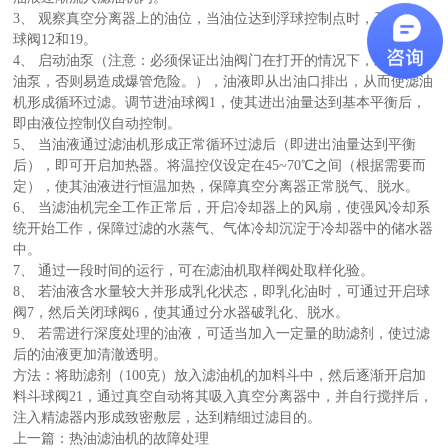
3、 观察真空分离器上的油位，当油位达到浮球控制点时，开启出油
球阀12和19。
4、 启动油泵（注意：必须保证出油阀门在打开的情况下，才能启动
油泵，否则易造成爆管危险。），油液即从出油口排出，从而使滤油
机形成循环过滤。调节进油球阀1，使其进出油量达到基本平衡后，
即由液位控制仪自动控制。
5、 当油液通过滤油机形成正常循环过滤后（即进出油量达到平衡
后），即可开启加热器。将温控仪设定在45~70℃之间（根据需要而
定），使其油液进行恒温加热，保障真空分离器正常脱气、脱水。
6、 当滤油机完全工作正常后，开启冷却器上的风扇，使强风冷却系
统开始工作，保障过滤的水蒸气、气体冷却沉淀于冷却器中的储水器
中。
7、 通过一段时间的运行，可在滤油机取样阀处取样化验。
8、 若油液含水量较大并形成乳化状态，即乳化油时，可通过开启球
阀7，然后关闭球阀6，使其通过分水器破乳化、脱水。
9、 若需进行深度处理的油液，可适当加入一定量的助滤剂，使过滤
后的油液更加清澈透明。
方法：将助滤剂（100克）放入滤油机的加料斗中，然后逐渐开启加
料斗球阀21，通过真空自动将其吸入真空分离器中，并自行搅拌后，
注入精滤器内形成致密敷层，达到精细过滤目的。
上一篇：
热油滤油机的故障处理