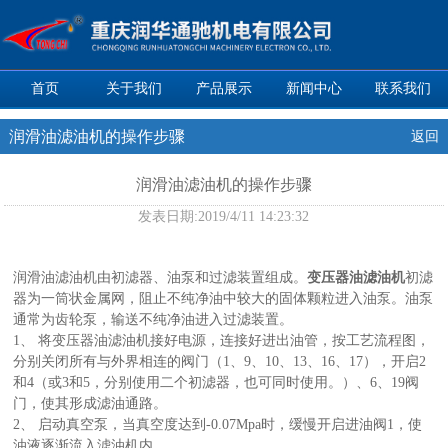
首页
关于我们
产品展示
新闻中心
联系我们
润滑油滤油机的操作步骤
返回
润滑油滤油机的操作步骤
发表日期:
2019/4/11 14:23:32
润滑油滤油机由初滤器、油泵和过滤装置组成。
变压器油滤油机
初滤
器为一筒状金属网，阻止不纯净油中较大的固体颗粒进入油泵。油泵
通常为齿轮泵，输送不纯净油进入过滤装置。
1、 将变压器油滤油机接好电源，连接好进出油管，按工艺流程图，
分别关闭所有与外界相连的阀门（1、9、10、13、16、17），开启2
和4（或3和5，分别使用二个初滤器，也可同时使用。）、6、19阀
门，使其形成滤油通路。
2、 启动真空泵，当真空度达到-0.07Mpa时，缓慢开启进油阀1，使
油液逐渐流入滤油机内。