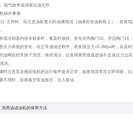
、脱气效率或堵塞过滤元件。
机操作事项
泵[2] 工作时，应注意油标显示的油液情况（油液应在油标线上），若
。
中发现冷却器内存水较多时，要及时放掉。首先关闭阀门15，开启阀门16，
注意压力表值的变化，在正常滤油过程中，若发现压力>0.3Mpa时，应及
器的滤网应经常拆下清洗，保持清洁，以免堵塞而造成进油不足或压力过
清洗。
中随时注意泵及相应电机的运行噪声是否正常，如发现异常应立即排除，
停置不用时，应将真空泵油放尽，注入新油。
：润滑油滤油机的保养方法