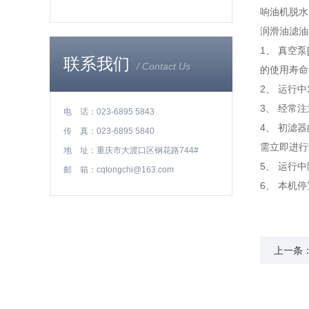
响油机脱水
润滑油滤油
1、 真空
联系我们
/ Contact Us
的使用寿命
2、 运行
3、 经常
电 话：023-6895 5843
4、 初滤
传 真：023-6895 5840
需立即进行
地 址：重庆市大渡口区钢花路744#
5、 运行
邮 箱：cqtongchi@163.com
6、 本机
上一条