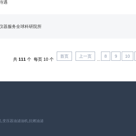
待遇
仪器服务全球科研院所
首页
上一页
8
9
10
共
111
个 每页 10 个
...
,变压器油滤油机,抗燃油滤