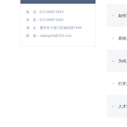
电 话：023-6895 5843
如何
传 真：023-6895 5840
地 址：重庆市大渡口区钢花路744#
邮 箱：cqtongchi@163.com
具快
为何
打开
人才